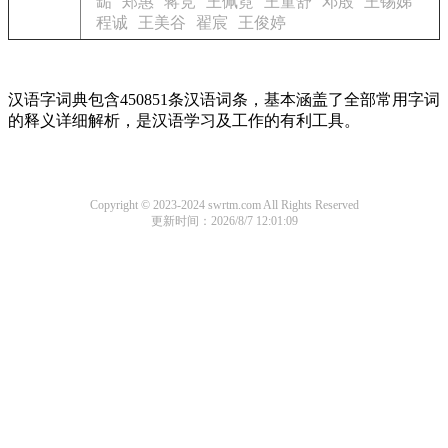
缿
郑惠
蒋竞
王佩霓
王童舒
邓殷
王锡娣
程诚
王美谷
翟宸
王俊婷
汉语字词典包含450851条汉语词条，基本涵盖了全部常用字词
的释义详细解析，是汉语学习及工作的有利工具。
Copyright © 2023-2024 swrtm.com All Rights Reserved
更新时间：2026/8/7 12:01:09