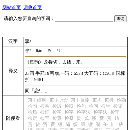
网站首页
词典首页
请输入您要查询的字词：
汉字
挛²
挛²
liàn
ㄌ〡ㄢˋ
《集韵》龙眷切，去线，来。
释义
23画 手部19画 统一码：6523 大五码：C5CB 国标
扩：9481
同「恋¹」。
束手缚脚
束手听命
束手自毙
束拘
束持
检勘
检勾
检卷
检厉
检取
检句
检问
检坐
检场
检场
检奸
检字
检字
检字法
检字法
检守
随便看
检定
检容
检察
检察
贯
贰
贱
贲
贳
贴
贵
贷
贸
费
缰
缱
缲
缳
缴
缵
缶
缸
缺